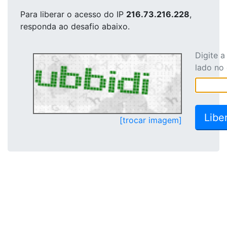
Para liberar o acesso
do IP
216.73.216.228
,
responda ao desafio abaixo.
Digite 
lado no
[trocar imagem]