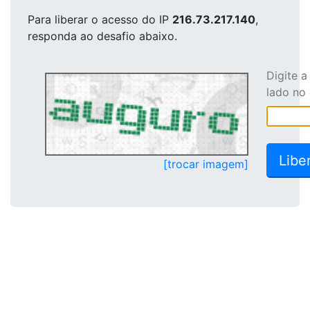
Para liberar o acesso
do IP
216.73.217.140
,
responda ao desafio abaixo.
Digite 
lado no
[trocar imagem]