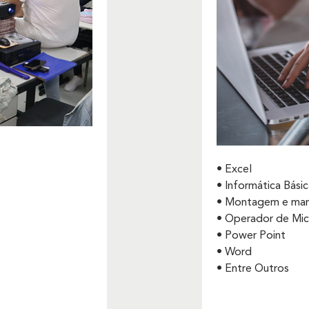
• Excel
• Informática Bási
• Montagem e man
• Operador de Mi
• Power Point
• Word
• Entre Outros