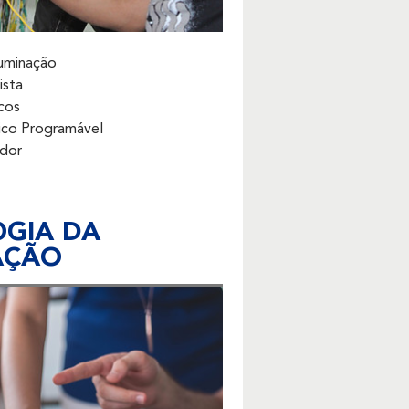
uminação
cista
cos
ico Programável
ador
GIA DA
AÇÃO