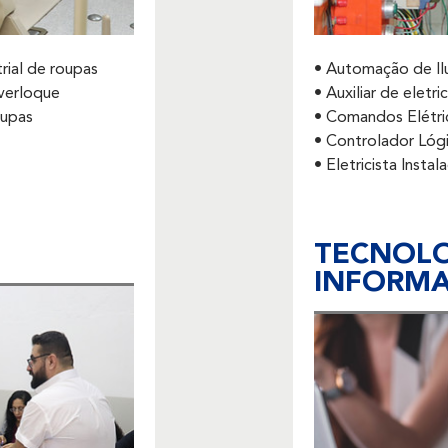
rial de roupas
• Automação de Il
verloque
• Auxiliar de eletri
oupas
• Comandos Elétri
• Controlador Lóg
• Eletricista Instal
TECNOLO
INFORM